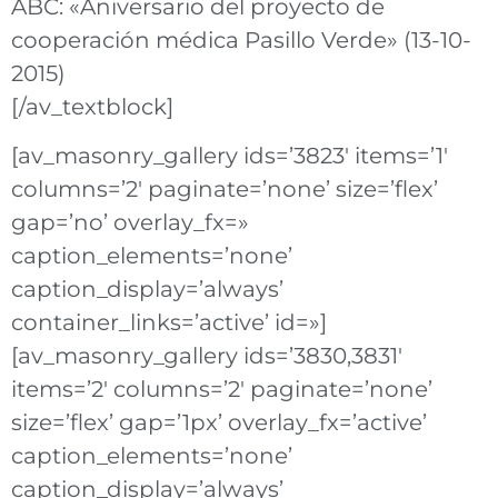
ABC: «Aniversario del proyecto de
cooperación médica Pasillo Verde» (13-10-
2015)
[/av_textblock]
[av_masonry_gallery ids=’3823′ items=’1′
columns=’2′ paginate=’none’ size=’flex’
gap=’no’ overlay_fx=»
caption_elements=’none’
caption_display=’always’
container_links=’active’ id=»]
[av_masonry_gallery ids=’3830,3831′
items=’2′ columns=’2′ paginate=’none’
size=’flex’ gap=’1px’ overlay_fx=’active’
caption_elements=’none’
caption_display=’always’