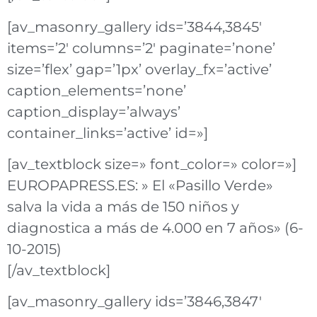
[av_masonry_gallery ids=’3844,3845′
items=’2′ columns=’2′ paginate=’none’
size=’flex’ gap=’1px’ overlay_fx=’active’
caption_elements=’none’
caption_display=’always’
container_links=’active’ id=»]
[av_textblock size=» font_color=» color=»]
EUROPAPRESS.ES: » El «Pasillo Verde»
salva la vida a más de 150 niños y
diagnostica a más de 4.000 en 7 años» (6-
10-2015)
[/av_textblock]
[av_masonry_gallery ids=’3846,3847′