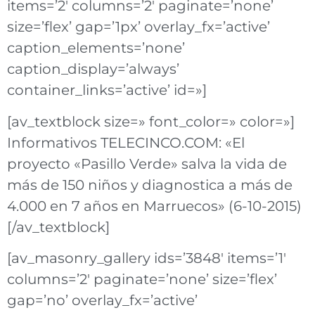
items=’2′ columns=’2′ paginate=’none’
size=’flex’ gap=’1px’ overlay_fx=’active’
caption_elements=’none’
caption_display=’always’
container_links=’active’ id=»]
[av_textblock size=» font_color=» color=»]
Informativos TELECINCO.COM: «El
proyecto «Pasillo Verde» salva la vida de
más de 150 niños y diagnostica a más de
4.000 en 7 años en Marruecos» (6-10-2015)
[/av_textblock]
[av_masonry_gallery ids=’3848′ items=’1′
columns=’2′ paginate=’none’ size=’flex’
gap=’no’ overlay_fx=’active’