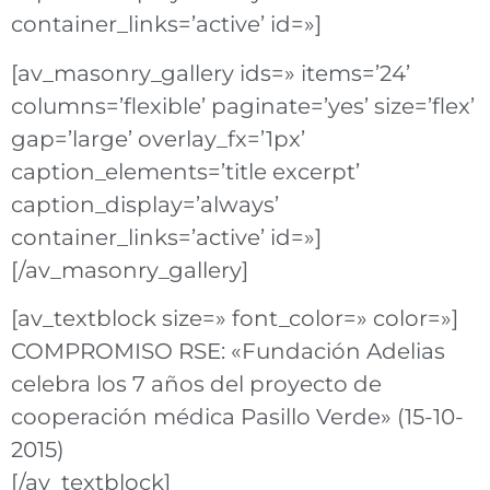
container_links=’active’ id=»]
[av_masonry_gallery ids=» items=’24’
columns=’flexible’ paginate=’yes’ size=’flex’
gap=’large’ overlay_fx=’1px’
caption_elements=’title excerpt’
caption_display=’always’
container_links=’active’ id=»]
[/av_masonry_gallery]
[av_textblock size=» font_color=» color=»]
COMPROMISO RSE: «Fundación Adelias
celebra los 7 años del proyecto de
cooperación médica Pasillo Verde» (15-10-
2015)
[/av_textblock]